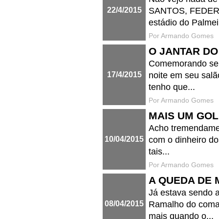
22/4/2015
SANTOS, FEDERAÇ
estádio do Palmeir
Por Armando Gomes
O JANTAR DO
Comemorando seus
17/4/2015
noite em seu sal
tenho que...
Por Armando Gomes
MAIS UM GOL
Acho tremendamen
10/04/2015
com o dinheiro do
tais...
Por Armando Gomes
A QUEDA DE 
Já estava sendo a
08/04/2015
Ramalho do coman
mais quando o...