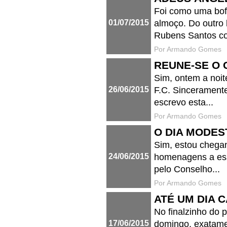
Foi como uma bofe
01/07/2015
almoço. Do outro 
Rubens Santos co
Por Armando Gomes
REUNE-SE O
Sim, ontem a noit
26/06/2015
F.C. Sincerament
escrevo esta...
Por Armando Gomes
O DIA MODE
Sim, estou chegand
24/06/2015
homenagens a ess
pelo Conselho...
Por Armando Gomes
ATÉ UM DIA 
No finalzinho d
17/06/2015
domingo, exatamen