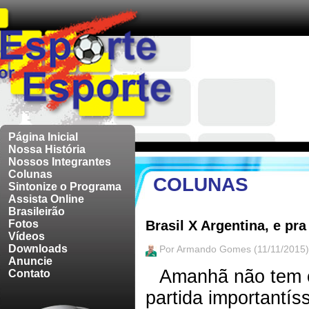
Página Inicial
Nossa História
Nossos Integrantes
Colunas
COLUNAS
Sintonize o Programa
Assista Online
Brasileirão
Fotos
Brasil X Argentina, e pra 
Vídeos
Downloads
Por Armando Gomes (11/11/2015)
Anuncie
Amanhã não tem c
Contato
partida importantís