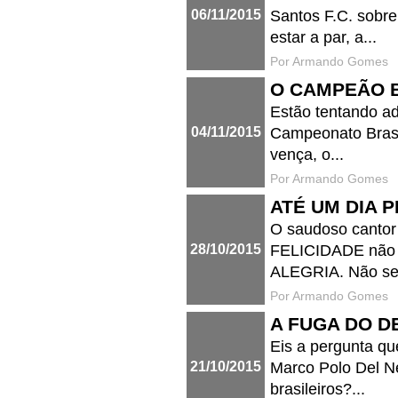
06/11/2015
Santos F.C. sobre
estar a par, a...
Por Armando Gomes
O CAMPEÃO B
Estão tentando ad
04/11/2015
Campeonato Brasil
vença, o...
Por Armando Gomes
ATÉ UM DIA 
O saudoso cantor
28/10/2015
FELICIDADE não 
ALEGRIA. Não sei 
Por Armando Gomes
A FUGA DO D
Eis a pergunta qu
21/10/2015
Marco Polo Del Ne
brasileiros?...