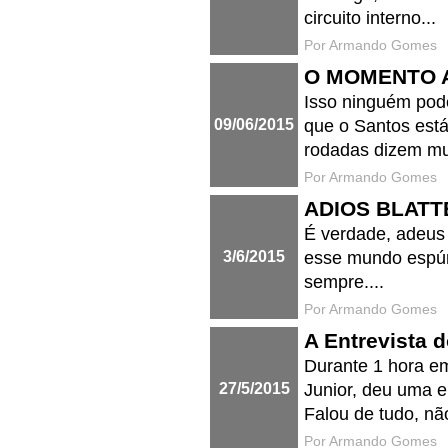
circuito interno...
Por Armando Gomes
O MOMENTO A
Isso ninguém pod
09/06/2015
que o Santos est
rodadas dizem mui
Por Armando Gomes
ADIOS BLATT
É verdade, adeus 
3/6/2015
esse mundo espúri
sempre....
Por Armando Gomes
A Entrevista 
Durante 1 hora e
27/5/2015
Junior, deu uma
Falou de tudo, não
Por Armando Gomes