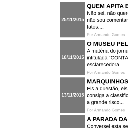
QUEM APITA 
Não sei, não quer
25/11/2015
não sou comentari
fatos....
Por Armando Gomes
O MUSEU PE
A matéria do jor
18/11/2015
intitulada “CONT
esclarecedora....
Por Armando Gomes
MARQUINHOS 
Eis a questão, ei
13/11/2015
consiga a classif
a grande risco...
Por Armando Gomes
A PARADA DA
Conversei esta s