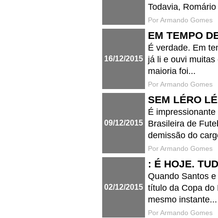
Todavia, Romário 
Por Armando Gomes
EM TEMPO DE
É verdade. Em tem
16/12/2015
já li e ouvi muita
maioria foi...
Por Armando Gomes
SEM LÉRO LÉ
É impressionante
09/12/2015
Brasileira de Fut
demissão do cargo
Por Armando Gomes
: É HOJE. TU
Quando Santos e 
02/12/2015
título da Copa do
mesmo instante...
Por Armando Gomes