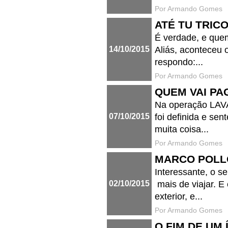
Por Armando Gomes
ATÉ TU TRIC
É verdade, e quem 
14/10/2015
Aliás, aconteceu
respondo:...
Por Armando Gomes
QUEM VAI PA
Na operação LAV
07/10/2015
foi definida e sen
muita coisa...
Por Armando Gomes
MARCO POLL
Interessante, o s
02/10/2015
mais de viajar. E
exterior, e...
Por Armando Gomes
O FIM DE UM