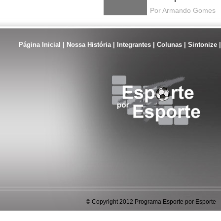
Por Armando Gomes
Página Inicial
|
Nossa História
|
Integrantes
|
Colunas
|
Sintonize
© Copyright 2012 Programa Esporte por Esporte - 