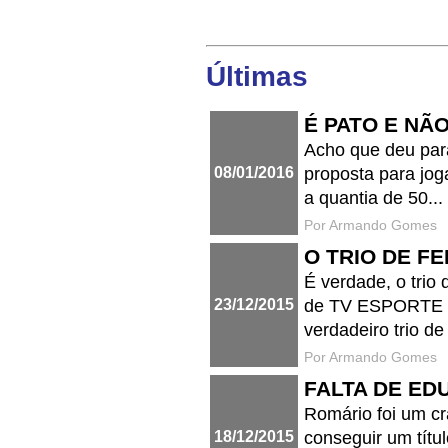
Últimas
É PATO E NÃ
Acho que deu par
08/01/2016
proposta para jog
a quantia de 50...
Por Armando Gomes
O TRIO DE F
É verdade, o trio
23/12/2015
de TV ESPORTE 
verdadeiro trio de 
Por Armando Gomes
FALTA DE E
Romário foi um c
18/12/2015
conseguir um títu