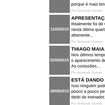
porque é mais time
Por Armando Gomes
APRESENTAÇ
Realmente foi de
11/09/2015
nesta última quart
altamente...
Por Armando Gomes
THIAGO MAIA:
Nos últimos tempo
02/09/2015
o aparecimento de
As contusões...
Por Armando Gomes
ESTÁ DANDO L
Isso ninguém pod
28/08/2015
pouco a pouco pel
dedo do treinador.
Por Armando Gomes