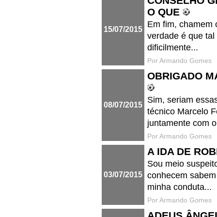
CONSELHO GE
O QUE
Em fim, chamem c
15/07/2015
verdade é que tal
dificilmente...
Por Armando Gomes
OBRIGADO M
Sim, seriam essas
08/07/2015
técnico Marcelo F
juntamente com o.
Por Armando Gomes
A IDA DE RO
Sou meio suspeito
03/07/2015
conhecem sabem q
minha conduta...
Por Armando Gomes
ADEUS ÂNGE