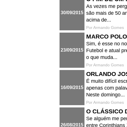
As vezes me pergu
30/09/2015
são mais de 50 ano
acima de...
Por Armando Gomes
MARCO POLO
Sim, é esse no no
23/09/2015
Futebol e atual p
o que muda...
Por Armando Gomes
ORLANDO JO
É muito difícil es
16/09/2015
apenas com palavr
Neste domingo...
Por Armando Gomes
O CLÁSSICO 
Se alguém me perg
26/08/2015
entre Corinthians