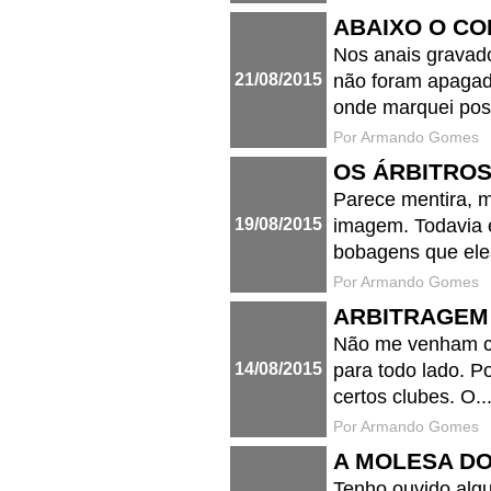
ABAIXO O CO
Nos anais gravado
21/08/2015
não foram apagad
onde marquei posi
Por Armando Gomes
OS ÁRBITROS
Parece mentira, m
19/08/2015
imagem. Todavia 
bobagens que eles
Por Armando Gomes
ARBITRAGEM:
Não me venham com
14/08/2015
para todo lado. 
certos clubes. O..
Por Armando Gomes
A MOLESA DO
Tenho ouvido algu