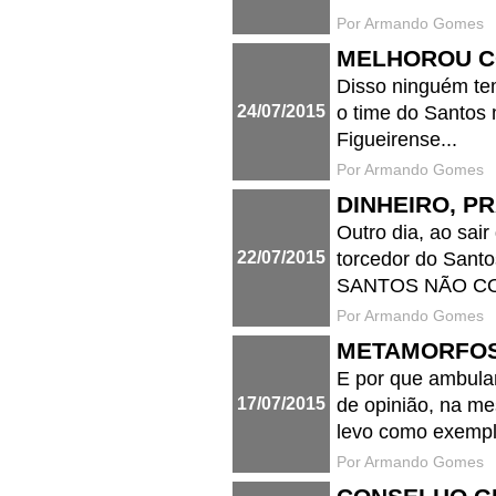
Por Armando Gomes
MELHOROU CO
Disso ninguém tem
24/07/2015
o time do Santos 
Figueirense...
Por Armando Gomes
DINHEIRO, P
Outro dia, ao sai
22/07/2015
torcedor do Sant
SANTOS NÃO CO
Por Armando Gomes
METAMORFOS
E por que ambula
17/07/2015
de opinião, na m
levo como exempl
Por Armando Gomes