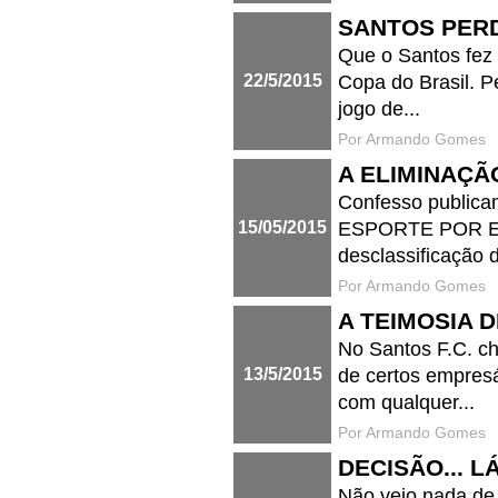
SANTOS PERD
Que o Santos fez u
22/5/2015
Copa do Brasil. P
jogo de...
Por Armando Gomes
A ELIMINAÇÃ
Confesso publica
15/05/2015
ESPORTE POR ESPO
desclassificação d
Por Armando Gomes
A TEIMOSIA 
No Santos F.C. ch
13/5/2015
de certos empresá
com qualquer...
Por Armando Gomes
DECISÃO... L
Não vejo nada de